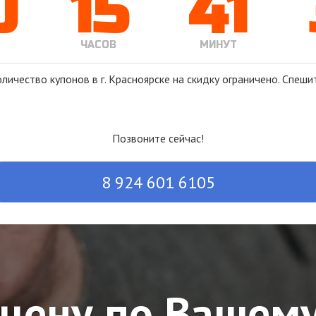
0
15
41
ЧАСОВ
МИНУТ
личество купонов в г. Красноярске на скидку ограничено. Спеши
Позвоните сейчас!
8 924 601 6105
 цену по Вашему