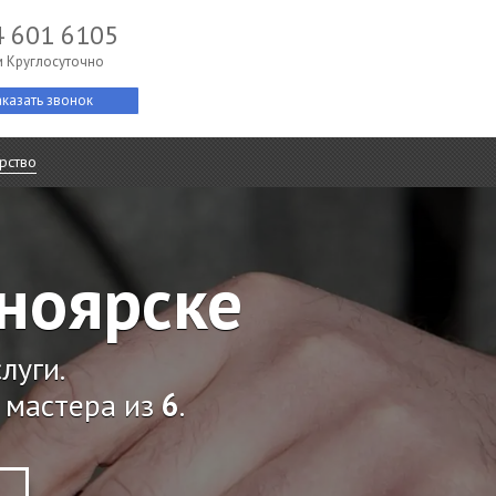
4 601 6105
 Круглосуточно
аказать звонок
рство
сноярске
луги.
мастера из
6
.