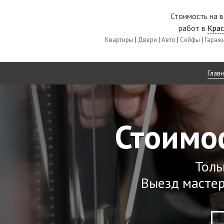
Стоимость на 
работ в
Крас
Квартиры
|
Двери
|
Авто
|
Сейфы
|
Гараж
Глав
Стоимос
Толь
Выезд мастер