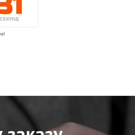
29
СЕКУНД
те!
 заказу