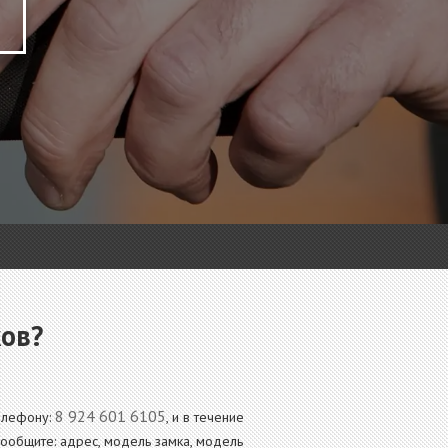
ков?
8 924 601 6105
телефону:
, и в течение
сообщите: адрес, модель замка, модель