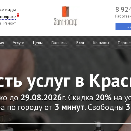
8 92
все виды
ноярске
Работаем
и
|
Ремонт
З
ная
Услуги
Цены
Вакансии
Блог
Контакты
Партне
ть услуг в Кра
ко до
29.08.2026
г. Скидка
20%
на ус
а по городу от
3 минут
. Свободны
3